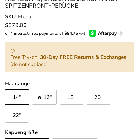
SPITZENFRONT-PERÜCKE
SKU:
Elena
Normaler Preis
$379.00
Free Try-on!
30-Day FREE Returns & Exchanges
(do not cut lace)
Haarlänge
14"
🔥 16"
18"
20"
22"
Kappengröße