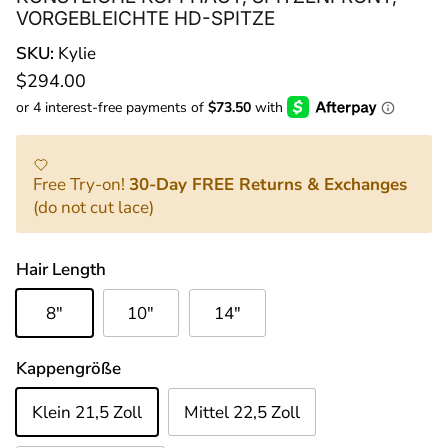
VORGEBLEICHTE HD-SPITZE
SKU:
Kylie
Normaler Preis
$294.00
Free Try-on!
30-Day FREE Returns & Exchanges
(do not cut lace)
Hair Length
8"
10"
14"
Kappengröße
Klein 21,5 Zoll
Mittel 22,5 Zoll