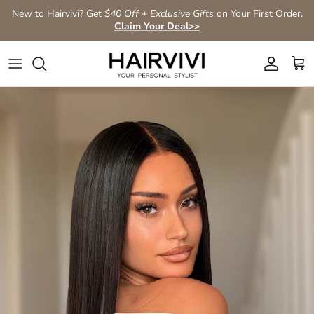
Direkt zum Inhalt
New to Hairvivi? Get
$40 Off + Exclusive Gifts
on Your First Order.
Claim Your Deal>>
Konto
Ein
Zu Produktinformationen springen